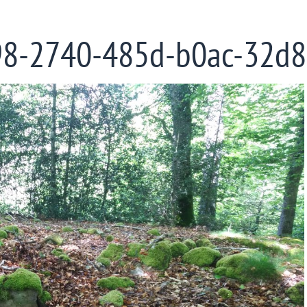
98-2740-485d-b0ac-32d8