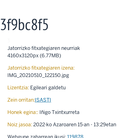
3f9bc8f5
3
Jatorrizko fitxategiaren neurriak
4160x3120px (6.77MB)
Jatorrizko fitxategiaren izena:
IMG_20210510_122150.jpg
Lizentzia:
Egileari galdetu
Zein orritan:
ISASTI
Honek egina::
Iñigo Txintxurreta
Noiz jasoa:
2022·ko Azaroaren 15·an - 13:29etan
Webgune zaharrean ikusi:
119878