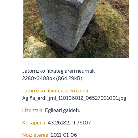
AGIÑA ERDI
Jatorrizko fitxategiaren neurriak
2280x3408px (864.29kB)
Jatorrizko fitxategiaren izena:
Agiña_erdi_jml_110106012_06527031001.jpg
Lizentzia:
Egileari galdetu
Kokapena:
43.26182
,
-1.76107
Noiz aterea:
2011-01-06