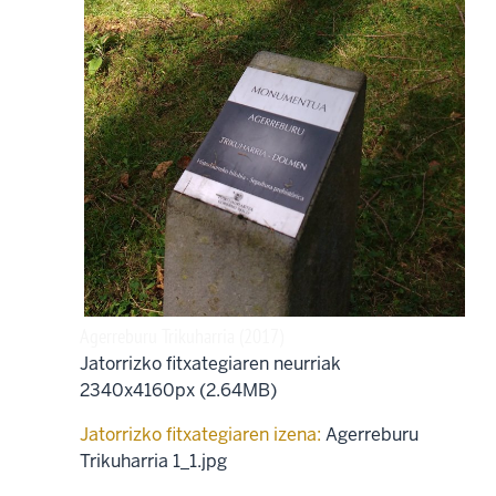
Agerreburu Trikuharria (2017)
Jatorrizko fitxategiaren neurriak
2340x4160px (2.64MB)
Jatorrizko fitxategiaren izena:
Agerreburu
Trikuharria 1_1.jpg