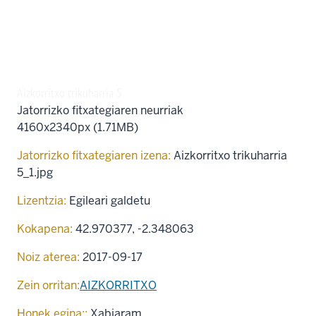
Aizkorritxo trikuharria 5
Jatorrizko fitxategiaren neurriak
4160x2340px (1.71MB)
Jatorrizko fitxategiaren izena:
Aizkorritxo trikuharria
5_1.jpg
Lizentzia:
Egileari galdetu
Kokapena:
42.970377
,
-2.348063
Noiz aterea:
2017-09-17
Zein orritan:
AIZKORRITXO
Honek egina::
Xabiaram