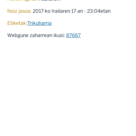
Noiz jasoa:
2017·ko Irailaren 17·an - 23:04etan
Etiketak:
Trikuharria
Webgune zaharrean ikusi:
87667