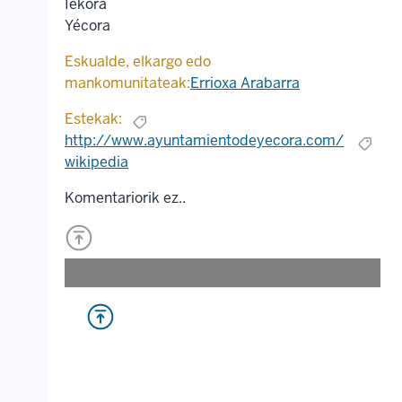
Iekora
Yécora
Eskualde, elkargo edo
mankomunitateak:
Errioxa Arabarra
Estekak:
http://www.ayuntamientodeyecora.com/
wikipedia
Komentariorik ez..