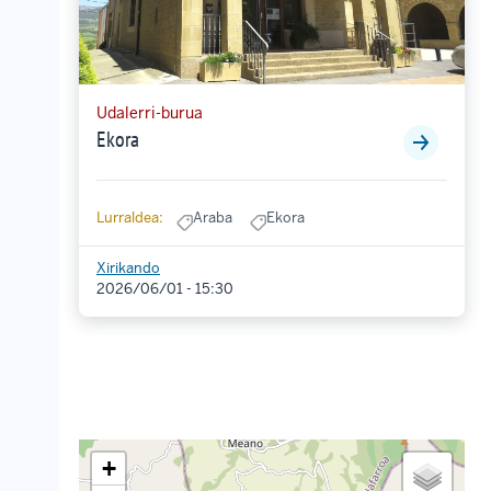
Udalerri-burua
Ekora
Lurraldea:
Araba
Ekora
Xirikando
2026/06/01 - 15:30
+