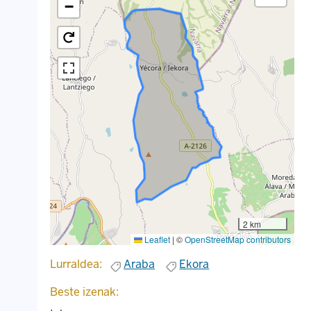
−
2 km
Leaflet
|
©
OpenStreetMap contributors
Lurraldea:
Araba
Ekora
Beste izenak: