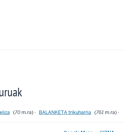
uruak
eliza
(
70
m.ra) ·
BALANKETA trikuharria
(
761
m.ra) ·