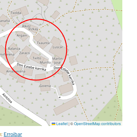
Leaflet
|
©
OpenStreetMap contributors
n:
Erroibar