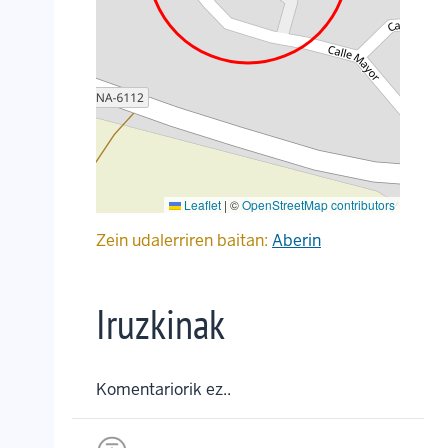
Leaflet
|
©
OpenStreetMap contributors
Zein udalerriren baitan:
Aberin
Iruzkinak
Komentariorik ez..