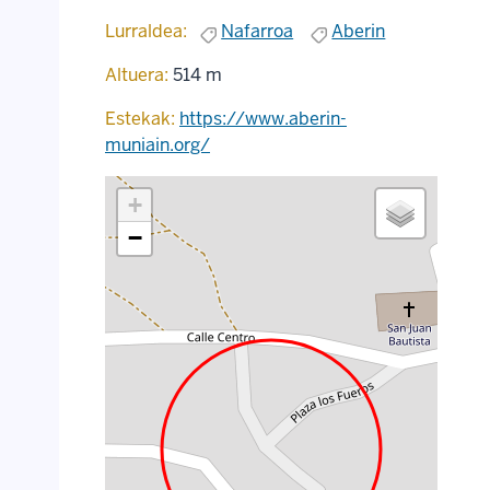
Lurraldea:
Nafarroa
Aberin
Altuera:
514 m
Estekak:
https://www.aberin-
muniain.org/
+
−