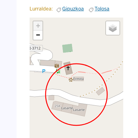
Lurraldea:
Gipuzkoa
Tolosa
+
−