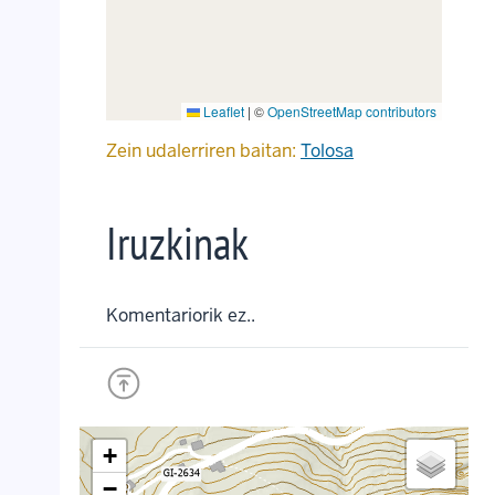
Leaflet
|
©
OpenStreetMap contributors
Zein udalerriren baitan:
Tolosa
Iruzkinak
Komentariorik ez..
+
−