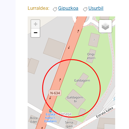
Lurraldea:
Gipuzkoa
Usurbil
+
−