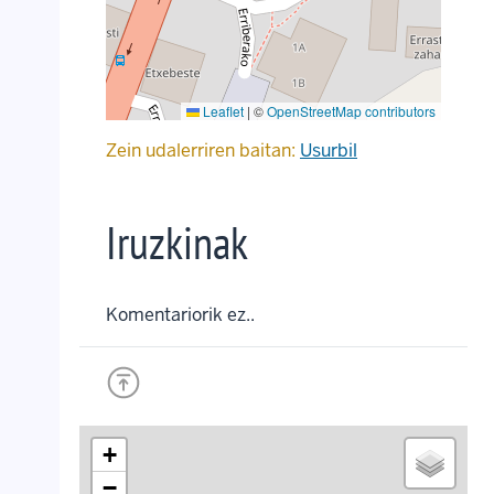
Leaflet
|
©
OpenStreetMap contributors
Zein udalerriren baitan:
Usurbil
Iruzkinak
Komentariorik ez..
+
−