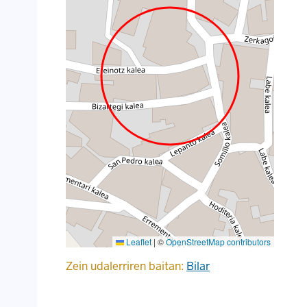
Leaflet
|
©
OpenStreetMap contributors
Zein udalerriren baitan:
Bilar