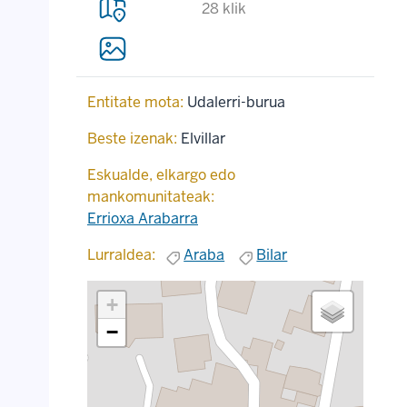
28 klik
Entitate mota:
Udalerri-burua
Beste izenak:
Elvillar
Eskualde, elkargo edo
mankomunitateak:
Errioxa Arabarra
Lurraldea:
Araba
Bilar
+
−