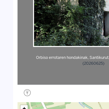
Orbiso errotaren hondakinak, Santikuru
(20260625)
+