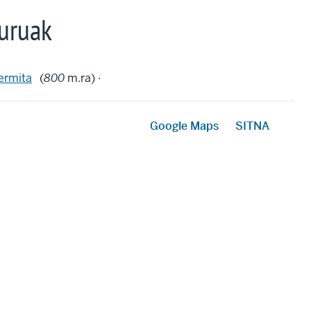
uruak
ermita
(
800
m.ra) ·
Google Maps
SITNA