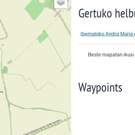
Gertuko helb
Ibernaloko Andra Maria 
Beste mapatan ikusi
Waypoints