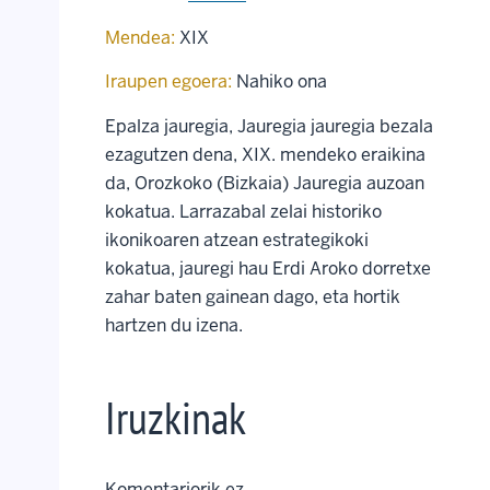
Mendea:
XIX
Iraupen egoera:
Nahiko ona
Epalza jauregia, Jauregia jauregia bezala
ezagutzen dena, XIX. mendeko eraikina
da, Orozkoko (Bizkaia) Jauregia auzoan
kokatua. Larrazabal zelai historiko
ikonikoaren atzean estrategikoki
kokatua, jauregi hau Erdi Aroko dorretxe
zahar baten gainean dago, eta hortik
hartzen du izena.
Iruzkinak
Komentariorik ez..