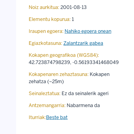
Noiz aurkitua:
2001-08-13
Elementu kopurua:
1
Iraupen egoera:
Nahiko egoera onean
Egiazkotasuna:
Zalantzarik gabea
Kokapen geografikoa (WGS84):
42.723874798239
,
-0.56193341468049
Kokapenaren zehaztasuna:
Kokapen
zehatza (~25m)
Seinaleztatua:
Ez da seinalerik ageri
Antzemangarria:
Nabarmena da
Iturriak:
Beste bat