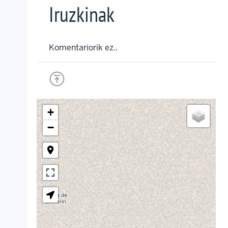
Iruzkinak
Komentariorik ez..
+
−