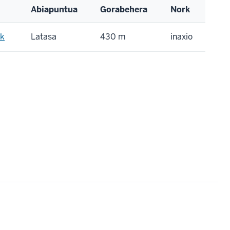
Abiapuntua
Gorabehera
Nork
ik
Latasa
430 m
inaxio