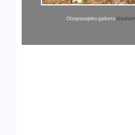
Otsopasajeko gailurra
©zuriain