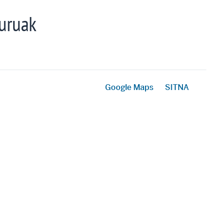
uruak
Google Maps
SITNA