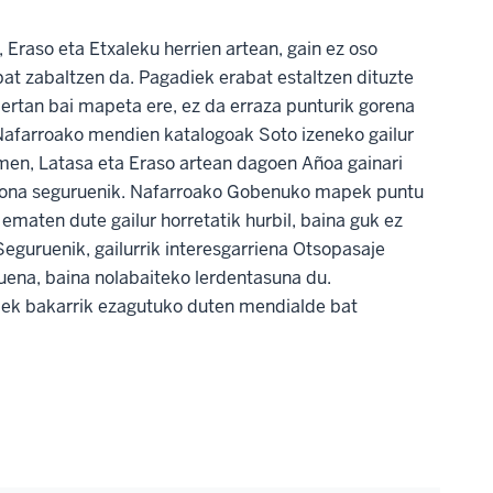
 Eraso eta Etxaleku herrien artean, gain ez oso
t zabaltzen da. Pagadiek erabat estaltzen dituzte
ertan bai mapeta ere, ez da erraza punturik gorena
Nafarroako mendien katalogoak Soto izeneko gailur
en, Latasa eta Eraso artean dagoen Añoa gainari
 ziona seguruenik. Nafarroako Gobenuko mapek puntu
ematen dute gailur horretatik hurbil, baina guk ez
eguruenik, gailurrik interesgarriena Otsopasaje
tuena, baina nolabaiteko lerdentasuna du.
iek bakarrik ezagutuko duten mendialde bat