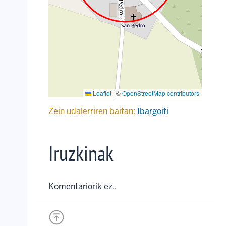
Leaflet
|
©
OpenStreetMap contributors
Zein udalerriren baitan:
Ibargoiti
Iruzkinak
Komentariorik ez..