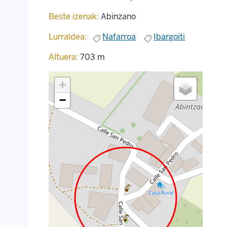
Beste izenak:
Abinzano
Lurraldea:
Nafarroa
Ibargoiti
Altuera:
703 m
+
−