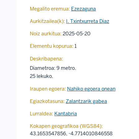
Megalito eremua:
Ezezaguna
Aurkitzailea(k):
I. Txintxurreta Diaz
Noiz aurkitua:
2025-05-20
Elementu kopurua:
1
Deskribapena:
Diametroa: 9 metro.
25 lekuko.
Iraupen egoera:
Nahiko egoera onean
Egiazkotasuna:
Zalantzarik gabea
Lurraldea:
Kantabria
Kokapen geografikoa (WGS84):
43.1653547856
,
-4.7714010846558