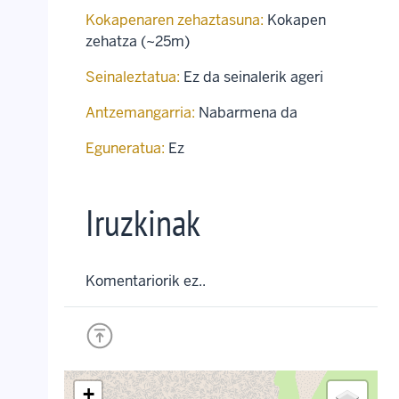
Kokapenaren zehaztasuna:
Kokapen
zehatza (~25m)
Seinaleztatua:
Ez da seinalerik ageri
Antzemangarria:
Nabarmena da
Eguneratua:
Ez
Iruzkinak
Komentariorik ez..
+