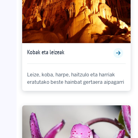
Kobak eta leizeak
Leize, koba, harpe, haitzulo eta harriak
eratutako beste hainbat gertaera aipagarri