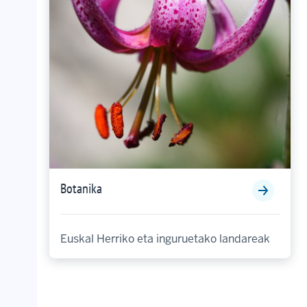
Botanika
Euskal Herriko eta inguruetako landareak