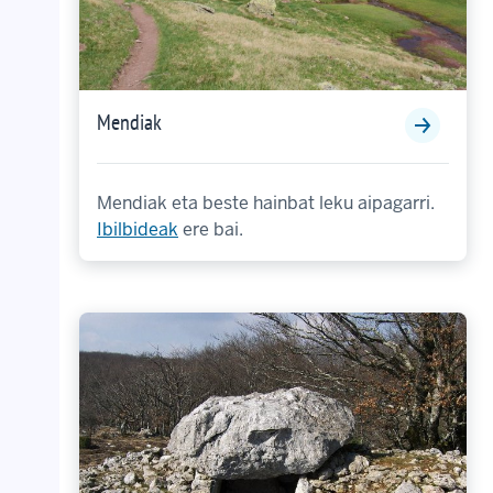
Mendiak
Mendiak eta beste hainbat leku aipagarri.
Ibilbideak
ere bai.