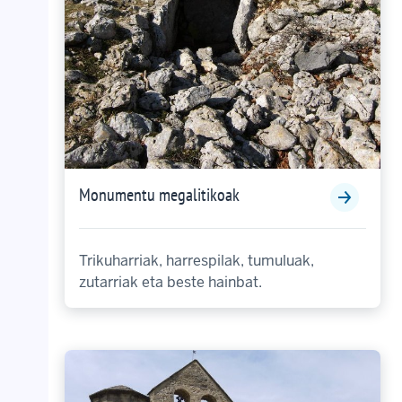
Monumentu megalitikoak
Trikuharriak, harrespilak, tumuluak,
zutarriak eta beste hainbat.