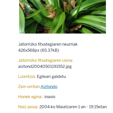
Scilla lilio-hyacinthus
Jatorrizko fitxategiaren neurriak
426x568px (65.37kB)
Jatorrizko fitxategiaren izena:
aiztond20040501191552.jpg
Lizentzia:
Egileari galdetu
Zein orritan:
Aiztondo
Honek egina::
inaxio
Noiz jasoa:
2004·ko Maiatzaren 1·an - 19:15etan