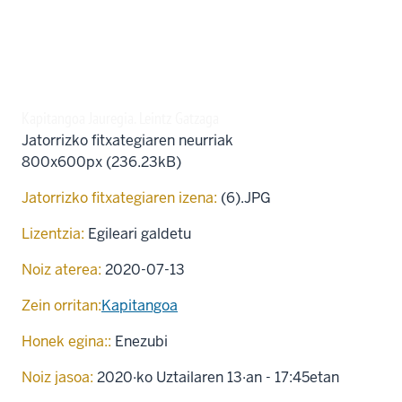
Kapitangoa Jauregia. Leintz Gatzaga
Jatorrizko fitxategiaren neurriak
800x600px (236.23kB)
Jatorrizko fitxategiaren izena:
(6).JPG
Lizentzia:
Egileari galdetu
Noiz aterea:
2020-07-13
Zein orritan:
Kapitangoa
Honek egina::
Enezubi
Noiz jasoa:
2020·ko Uztailaren 13·an - 17:45etan