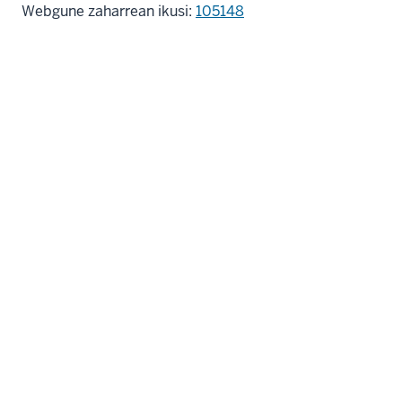
Webgune zaharrean ikusi:
105148