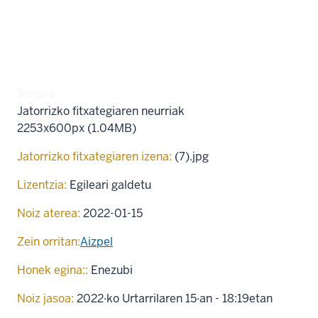
Tontorra
Jatorrizko fitxategiaren neurriak
2253x600px (1.04MB)
Jatorrizko fitxategiaren izena:
(7).jpg
Lizentzia:
Egileari galdetu
Noiz aterea:
2022-01-15
Zein orritan:
Aizpel
Honek egina::
Enezubi
Noiz jasoa:
2022·ko Urtarrilaren 15·an - 18:19etan