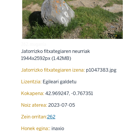
262. mugarria
Jatorrizko fitxategiaren neurriak
1944x2592px (1.42MB)
Jatorrizko fitxategiaren izena:
p1047383.jpg
Lizentzia:
Egileari galdetu
Kokapena:
42.969247
,
-0.767351
Noiz aterea:
2023-07-05
Zein orritan:
262
Honek egina::
inaxio