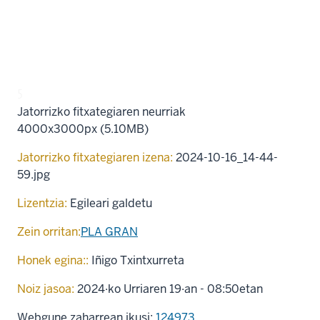
5
Jatorrizko fitxategiaren neurriak
4000x3000px (5.10MB)
Jatorrizko fitxategiaren izena:
2024-10-16_14-44-
59.jpg
Lizentzia:
Egileari galdetu
Zein orritan:
PLA GRAN
Honek egina::
Iñigo Txintxurreta
Noiz jasoa:
2024·ko Urriaren 19·an - 08:50etan
Webgune zaharrean ikusi:
124973