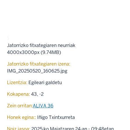
5
Jatorrizko fitxategiaren neurriak
4000x3000px (9.74MB)
Jatorrizko fitxategiaren izena:
IMG_20250520_160625.jpg
Lizentzia:
Egileari galdetu
Kokapena:
43
,
-2
Zein orritan:
ALIVA 36
Honek egina::
Iñigo Txintxurreta
Noiz jasoa:
2025·ko Maiatzaren 24·an - 09:48etan