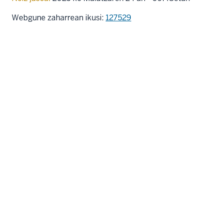
Webgune zaharrean ikusi:
127529