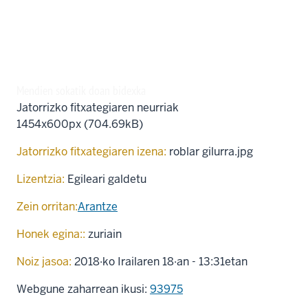
Mendien sokatik doan bidexka
Jatorrizko fitxategiaren neurriak
1454x600px (704.69kB)
Jatorrizko fitxategiaren izena:
roblar gilurra.jpg
Lizentzia:
Egileari galdetu
Zein orritan:
Arantze
Honek egina::
zuriain
Noiz jasoa:
2018·ko Irailaren 18·an - 13:31etan
Webgune zaharrean ikusi:
93975