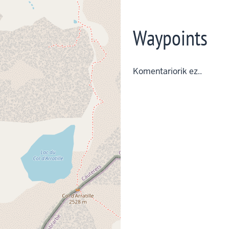
Waypoints
Komentariorik ez..