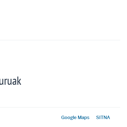
uruak
Google Maps
SITNA