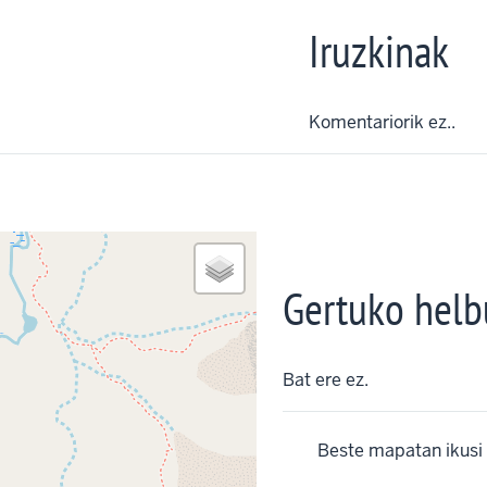
Iruzkinak
Komentariorik ez..
Gertuko helb
Bat ere ez.
Beste mapatan ikusi