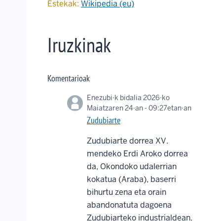
Estekak:
Wikipedia (eu)
Iruzkinak
Komentarioak
Enezubi
·k bidalia 2026·ko
Maiatzaren 24·an - 09:27etan·an
Zudubiarte
Zudubiarte dorrea XV.
mendeko Erdi Aroko dorrea
da, Okondoko udalerrian
kokatua (Araba), baserri
bihurtu zena eta orain
abandonatuta dagoena
Zudubiarteko industrialdean.