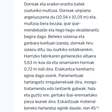
Dorreak eta eraikin erantsi batek
osaturiko multzoa. Dorreak oinplano
angeluzuzena du (10,54 x 10,05 m) eta,
multzoa bera bezala, ipar ipar-
mendebalde eta hego hego-ekialderantz
begira dago. Beheko solairua eta
ganbara kontuan izanda, dorreak hiru
solairu ditu, lau isurkiko estalkiarekin.
Harrizko fabrikaren gehienezko altuera
5,63 m-koa da eta oinarriaren hormak
0,72 m lodi dira. Eraikuntza hareharriz
egina dago osorik. Paramentuak
harlangaitz irregularrekoak dira, inongo
tratamendu edo lantzerik gabeak; hala
eta guztiz ere, gertuko ibai-eremuetako
pieza leunak dira. Eskantzuak material
bereko harlanduz eginik daude, non 45.º-