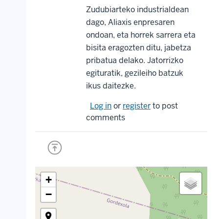
Zudubiarteko industrialdean
dago, Aliaxis enpresaren
ondoan, eta horrek sarrera eta
bisita eragozten ditu, jabetza
pribatua delako. Jatorrizko
egituratik, gezileiho batzuk
ikus daitezke.
Log in
or
register
to post
comments
+
−