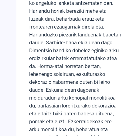
ko angeluko lanketa antzematen den.
Harlandu horiek bereziki mehe eta
luzeak dira, beharbada erauzketa-
frontearen ezaugarriak direla eta.
Harlanduzko piezarik landuenak baoetan
daude. Sarbide-baoa ekialdean dago.
Dimentsio handiko dobelez eginiko arku
erdizirkular batek errematatutako atea
da. Horma-atal horretan bertan,
lehenengo solairuan, eskulturazko
dekorazio nabarmena duten bi leiho
daude. Eskuinaldean dagoenak
molduradun arku konopial monolitikoa
du, barlasaian lore-itxurako dekorazioa
eta erlaitz txiki baten babesa dituena,
pomak eta guzti. Ezkerraldekoak ere
arku monolitikoa du, beheratua eta