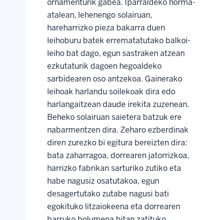
ornamenturik gabea. Iparraldeko horma-
atalean, lehenengo solairuan,
hareharrizko pieza bakarra duen
leihoburu batek errematatutako balkoi-
leiho bat dago, egun sastraken atzean
ezkutaturik dagoen hegoaldeko
sarbidearen oso antzekoa. Gainerako
leihoak harlandu soilekoak dira edo
harlangaitzean daude irekita zuzenean.
Beheko solairuan saietera batzuk ere
nabarmentzen dira. Zeharo ezberdinak
diren zurezko bi egitura bereizten dira:
bata zaharragoa, dorrearen jatorrizkoa,
harrizko fabrikan sarturiko zutiko eta
habe nagusiz osatutakoa, egun
desagertutako zutabe nagusi bati
egokituko litzaiokeena eta dorrearen
barruko bolumena bitan zatituko