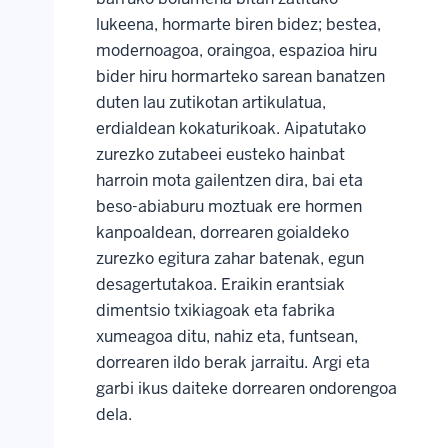
lukeena, hormarte biren bidez; bestea,
modernoagoa, oraingoa, espazioa hiru
bider hiru hormarteko sarean banatzen
duten lau zutikotan artikulatua,
erdialdean kokaturikoak. Aipatutako
zurezko zutabeei eusteko hainbat
harroin mota gailentzen dira, bai eta
beso-abiaburu moztuak ere hormen
kanpoaldean, dorrearen goialdeko
zurezko egitura zahar batenak, egun
desagertutakoa. Eraikin erantsiak
dimentsio txikiagoak eta fabrika
xumeagoa ditu, nahiz eta, funtsean,
dorrearen ildo berak jarraitu. Argi eta
garbi ikus daiteke dorrearen ondorengoa
dela.