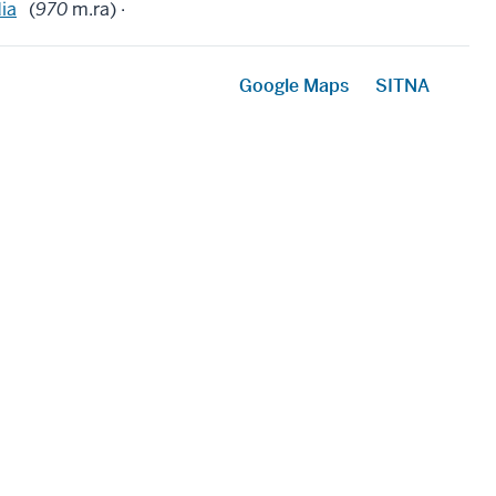
ia
(
970
m.ra) ·
Google Maps
SITNA