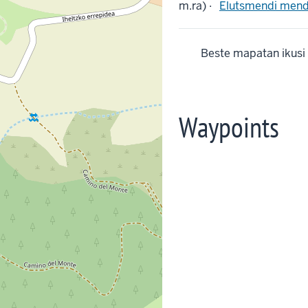
m.ra) ·
Elutsmendi mend
Beste mapatan ikusi
Waypoints