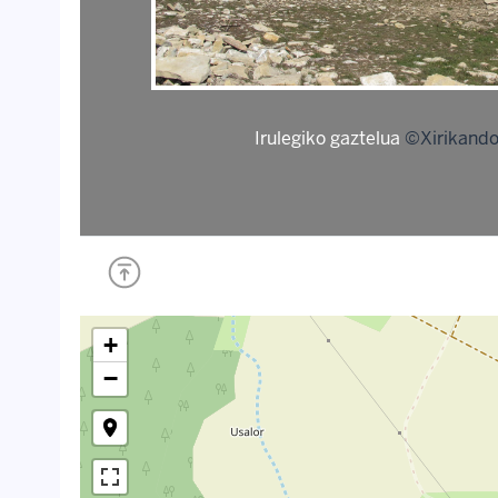
Irulegiko gaztelua
©Xirikando
+
−