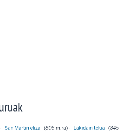
uruak
·
San Martin eliza
(
806
m.ra) ·
Lakidain tokia
(
845