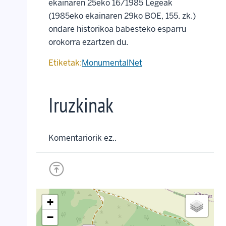
ekainaren 25eko 16/1985 Legeak
(1985eko ekainaren 29ko BOE, 155. zk.)
ondare historikoa babesteko esparru
orokorra ezartzen du.
Etiketak:
MonumentalNet
Iruzkinak
Komentariorik ez..
+
−