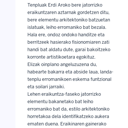
Tenpluak Erdi Aroko bere jatorrizko
eraikuntzaren aztarnak gordetzen ditu,
bere elementu arkitektoniko batzuetan
islatuak, leiho erromaniko bat bezala.
Hala ere, ondoz ondoko handitze eta
berritzeek hasierako fisionomiaren zati
handi bat aldatu dute, garai bakoitzeko
korronte artistikoetara egokituz.
Elizak oinplano angeluzuzena du,
habearte bakarra eta abside laua, landa-
tenplu erromanikoen eskema funtzional
eta soilari jarraiki.
Lehen eraikuntza-faseko jatorrizko
elementu bakanetako bat leiho
erromaniko bat da, estilo arkitektoniko
horretakoa dela identifikatzeko aukera
ematen duena. Eraikinaren gainerako