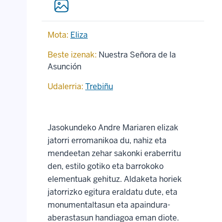
Mota:
Eliza
Beste izenak:
Nuestra Señora de la
Asunción
Udalerria:
Trebiñu
Jasokundeko Andre Mariaren elizak
jatorri erromanikoa du, nahiz eta
mendeetan zehar sakonki eraberritu
den, estilo gotiko eta barrokoko
elementuak gehituz. Aldaketa horiek
jatorrizko egitura eraldatu dute, eta
monumentaltasun eta apaindura-
aberastasun handiagoa eman diote.