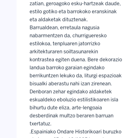
zatian, geroagoko esku-hartzeak daude,
estilo gotiko eta barrokoko eranskinak
eta aldaketak dituztenak.
Barrualdean, erretaula nagusia
nabarmentzen da, churrigueresko
estilokoa, tenpluaren jatorrizko
arkitekturaren soiltasunarekin
kontrastea egiten duena. Bere dekorazio
landua barroko garaian egindako
berrikuntzen lekuko da, liturgi espazioak
bisualki aberastu nahi izan zirenean.
Denboran zehar egindako aldaketek
eskualdeko eboluzio estilistikoaren isla
bihurtu dute eliza, arte-lengoaia
desberdinak multzo beraren barruan
txertatuz.
.Espainiako Ondare Historikoari buruzko