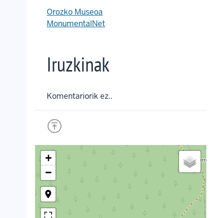
Orozko Museoa
MonumentalNet
Iruzkinak
Komentariorik ez..
+
−