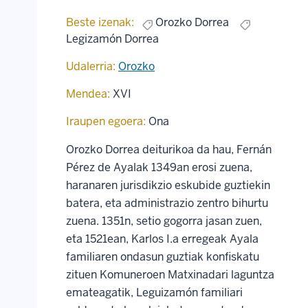
Beste izenak:
Orozko Dorrea
Legizamón Dorrea
Udalerria:
Orozko
Mendea:
XVI
Iraupen egoera:
Ona
Orozko Dorrea deiturikoa da hau, Fernán
Pérez de Ayalak 1349an erosi zuena,
haranaren jurisdikzio eskubide guztiekin
batera, eta administrazio zentro bihurtu
zuena. 1351n, setio gogorra jasan zuen,
eta 1521ean, Karlos I.a erregeak Ayala
familiaren ondasun guztiak konfiskatu
zituen Komuneroen Matxinadari laguntza
emateagatik, Leguizamón familiari