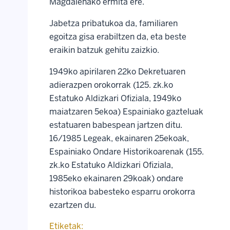
Magdalenako ermita ere.
Jabetza pribatukoa da, familiaren
egoitza gisa erabiltzen da, eta beste
eraikin batzuk gehitu zaizkio.
1949ko apirilaren 22ko Dekretuaren
adierazpen orokorrak (125. zk.ko
Estatuko Aldizkari Ofiziala, 1949ko
maiatzaren 5ekoa) Espainiako gazteluak
estatuaren babespean jartzen ditu.
16/1985 Legeak, ekainaren 25ekoak,
Espainiako Ondare Historikoarenak (155.
zk.ko Estatuko Aldizkari Ofiziala,
1985eko ekainaren 29koak) ondare
historikoa babesteko esparru orokorra
ezartzen du.
Etiketak: