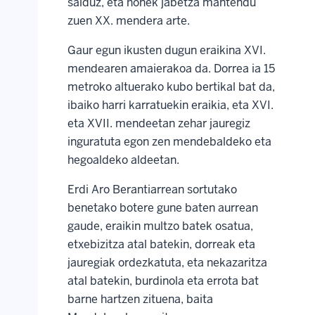
salduz, eta honek jabetza mantendu
zuen XX. mendera arte.
Gaur egun ikusten dugun eraikina XVI.
mendearen amaierakoa da. Dorrea ia 15
metroko altuerako kubo bertikal bat da,
ibaiko harri karratuekin eraikia, eta XVI.
eta XVII. mendeetan zehar jauregiz
inguratuta egon zen mendebaldeko eta
hegoaldeko aldeetan.
Erdi Aro Berantiarrean sortutako
benetako botere gune baten aurrean
gaude, eraikin multzo batek osatua,
etxebizitza atal batekin, dorreak eta
jauregiak ordezkatuta, eta nekazaritza
atal batekin, burdinola eta errota bat
barne hartzen zituena, baita