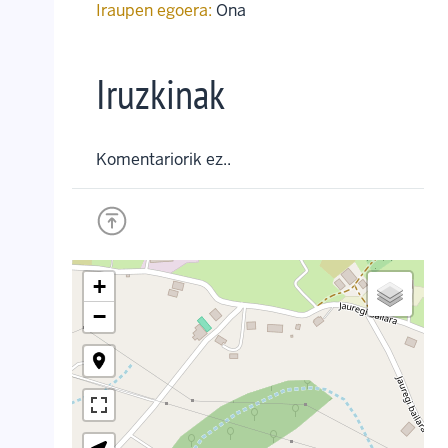
Iraupen egoera:
Ona
Iruzkinak
Komentariorik ez..
+
−