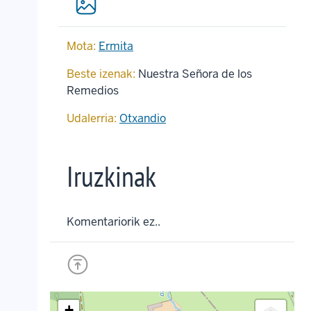
Mota:
Ermita
Beste izenak:
Nuestra Señora de los
Remedios
Udalerria:
Otxandio
Iruzkinak
Komentariorik ez..
+