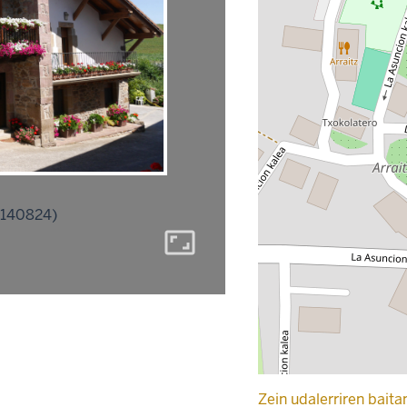
0140824)
aspect_ratio
Zein udalerriren baita