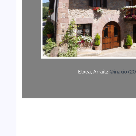
Etxea, Arraitz
©inaxio (2