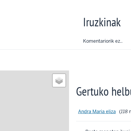
Iruzkinak
Komentariorik ez..
Gertuko helb
Andra Maria eliza
(
118
m