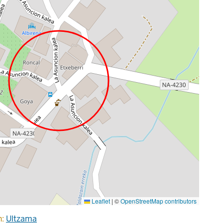
Leaflet
|
©
OpenStreetMap contributors
n:
Ultzama