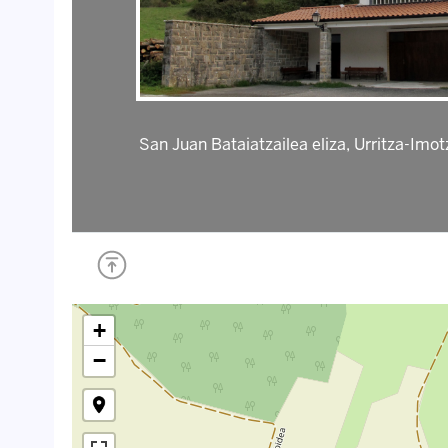
San Juan Bataiatzailea eliza, Urritza-Imot
+
−