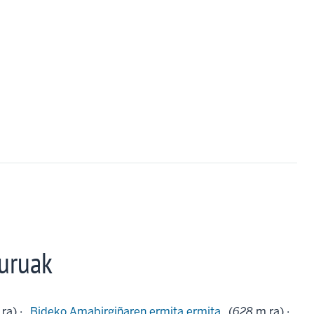
uruak
ra) ·
Bideko Amabirgiñaren ermita ermita
(
628
m.ra) ·