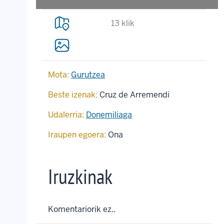
13 klik
Mota:
Gurutzea
Beste izenak:
Cruz de Arremendi
Udalerria:
Donemiliaga
Iraupen egoera:
Ona
Iruzkinak
Komentariorik ez..