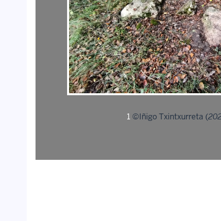
1
©Iñigo Txintxurreta (
202