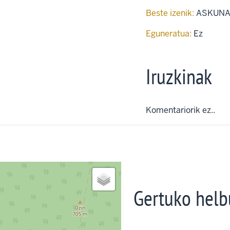
Beste izenik:
ASKUNA
Eguneratua:
Ez
Iruzkinak
Komentariorik ez..
Gertuko helb