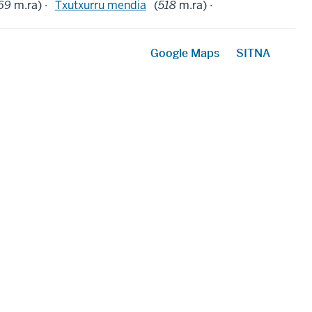
69
m.ra) ·
Txutxurru mendia
(
518
m.ra) ·
Google Maps
SITNA