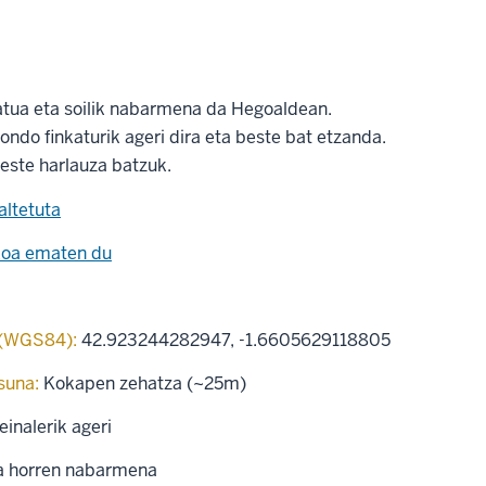
atua eta soilik nabarmena da Hegoaldean.
ondo finkaturik ageri dira eta beste bat etzanda.
este harlauza batzuk.
altetuta
koa ematen du
 (WGS84):
42.923244282947
,
-1.6605629118805
suna:
Kokapen zehatza (~25m)
einalerik ageri
a horren nabarmena