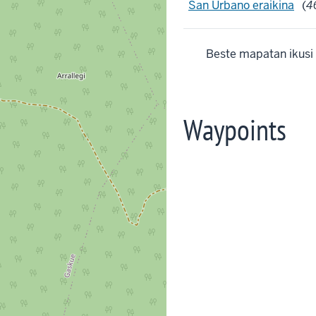
San Urbano eraikina
(
4
Beste mapatan ikusi
Waypoints