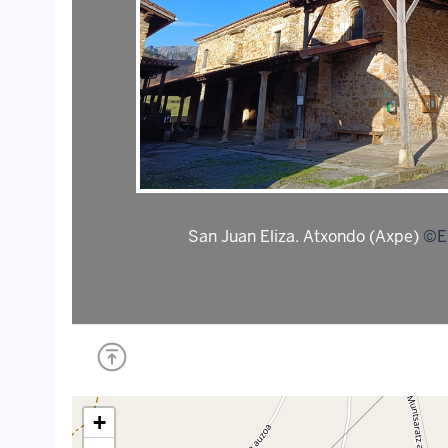
San Juan Eliza. Atxondo (Axpe)
©En
+