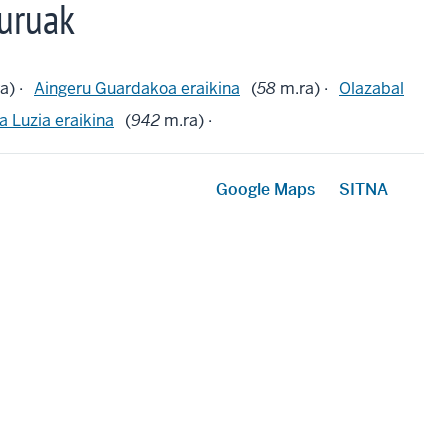
uruak
a) ·
Aingeru Guardakoa eraikina
(
58
m.ra) ·
Olazabal
a Luzia eraikina
(
942
m.ra) ·
Google Maps
SITNA