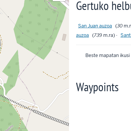
Gertuko helb
San Juan auzoa
(
30
m.r
auzoa
(
739
m.ra) ·
Sant
Beste mapatan ikusi
Waypoints