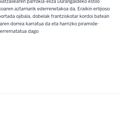
atzailearen parrokia-eliza Durangaldeko estilo
koaren aztarnarik ederrenetakoa da. Eraikin erlijioso
ortada ojibala, dobelak frantziskotar kordoi batean
uaren dorrea karratua da eta harrizko piramide-
z errematatua dago