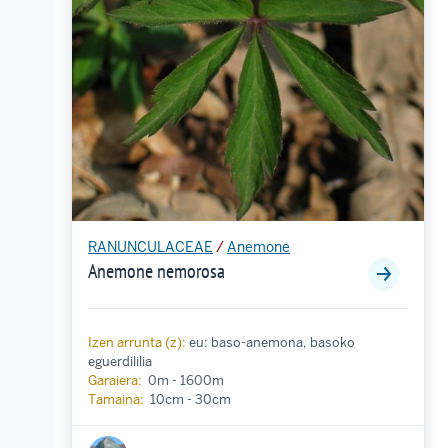
RANUNCULACEAE
/
Anemone
Anemone nemorosa
Izen arrunta (z):
eu: baso-anemona, basoko
eguerdililia
Garaiera:
0m - 1600m
Tamaina:
10cm - 30cm