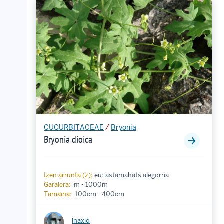
CUCURBITACEAE
/
Bryonia
Bryonia dioica
Izen arrunta (z):
eu: astamahats alegorria
Garaiera:
m - 1000m
Tamaina:
100cm - 400cm
inaxio