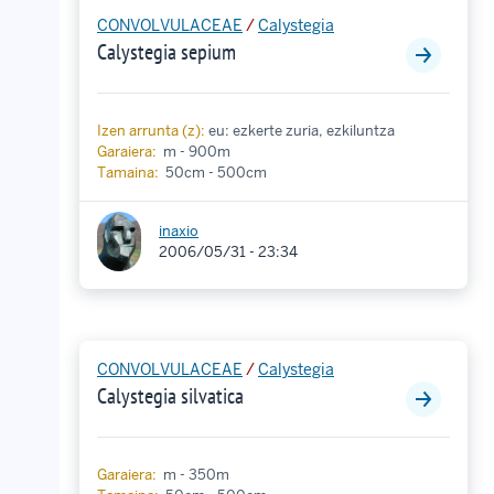
CONVOLVULACEAE
/
Calystegia
Calystegia sepium
Izen arrunta (z):
eu: ezkerte zuria, ezkiluntza
Garaiera:
m - 900m
Tamaina:
50cm - 500cm
inaxio
2006/05/31 - 23:34
CONVOLVULACEAE
/
Calystegia
Calystegia silvatica
Garaiera:
m - 350m