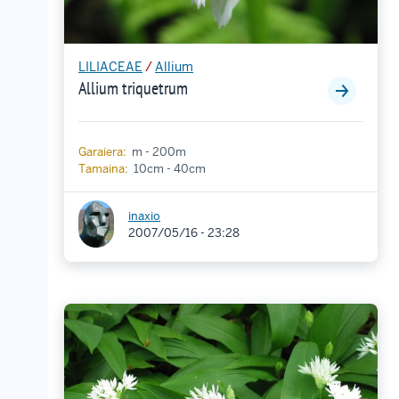
LILIACEAE
/
Allium
Allium triquetrum
Garaiera:
m - 200m
Tamaina:
10cm - 40cm
inaxio
2007/05/16 - 23:28