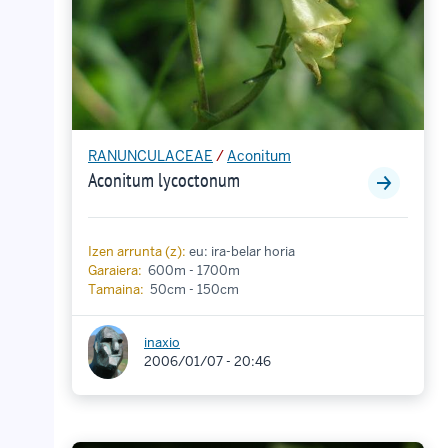
RANUNCULACEAE
/
Aconitum
Aconitum lycoctonum
Izen arrunta (z):
eu: ira-belar horia
Garaiera:
600m - 1700m
Tamaina:
50cm - 150cm
inaxio
2006/01/07 - 20:46