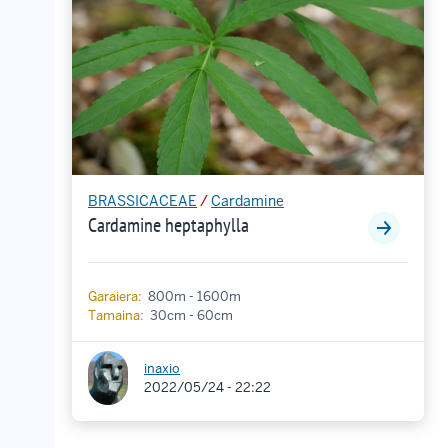
BRASSICACEAE
/
Cardamine
Cardamine hep­ta­phyl­la
Garaiera:
800m - 1600m
Tamaina:
30cm - 60cm
inaxio
2022/05/24 - 22:22