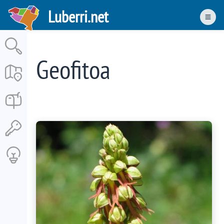
Skip
Luberri.net
to
Men
main
content
Geofitoa