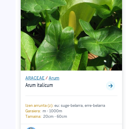
ARACEAE
/
Arum
Arum italicum
Izen arrunta (z):
eu: suge-belarra, erre-belarra
Garaiera:
m - 1000m
Tamaina:
20cm - 60cm