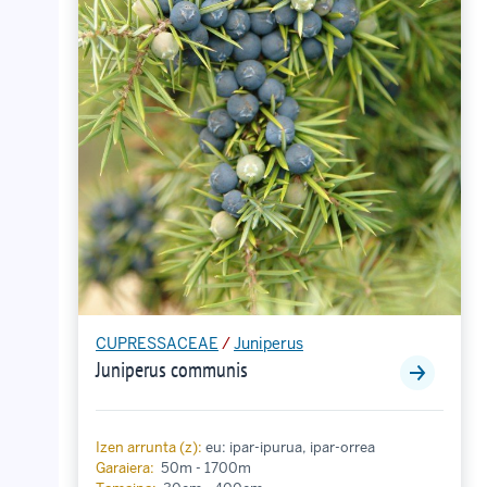
CUPRESSACEAE
/
Juniperus
Juniperus communis
Izen arrunta (z):
eu: ipar-ipurua, ipar-orrea
Garaiera:
50m - 1700m