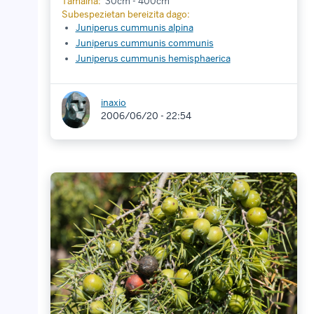
Tamaina:
30cm - 400cm
Subespezietan bereizita dago:
Juniperus cummunis alpina
Juniperus cummunis communis
Juniperus cummunis hemisphaerica
inaxio
2006/06/20 - 22:54