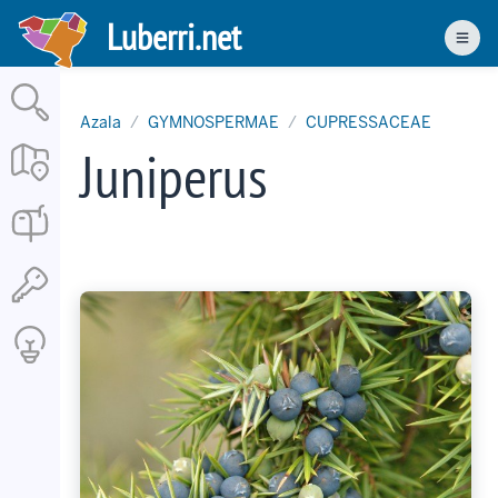
Skip
Luberri.net
to
Men
main
content
Azala
GYMNOSPERMAE
CUPRESSACEAE
Juniperus