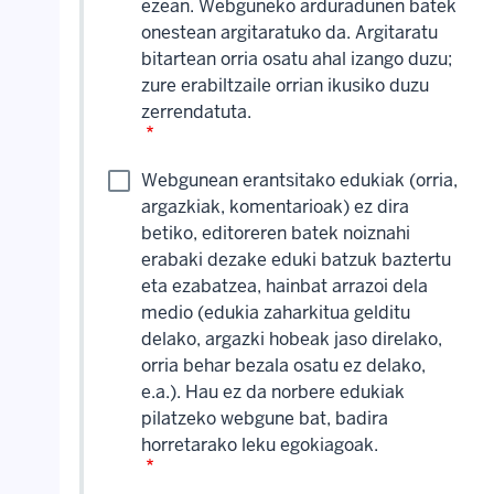
ezean. Webguneko arduradunen batek
onestean argitaratuko da. Argitaratu
bitartean orria osatu ahal izango duzu;
zure erabiltzaile orrian ikusiko duzu
zerrendatuta.
Webgunean erantsitako edukiak (orria,
argazkiak, komentarioak) ez dira
betiko, editoreren batek noiznahi
erabaki dezake eduki batzuk baztertu
eta ezabatzea, hainbat arrazoi dela
medio (edukia zaharkitua gelditu
delako, argazki hobeak jaso direlako,
orria behar bezala osatu ez delako,
e.a.). Hau ez da norbere edukiak
pilatzeko webgune bat, badira
horretarako leku egokiagoak.