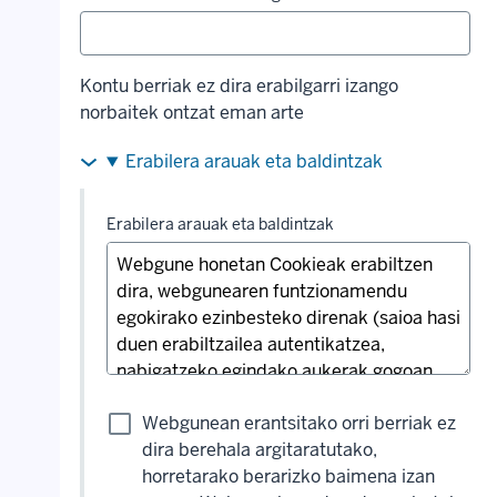
Kontu berriak ez dira erabilgarri izango
norbaitek ontzat eman arte
Erabilera arauak eta baldintzak
Erabilera arauak eta baldintzak
Webgunean erantsitako orri berriak ez
dira berehala argitaratutako,
horretarako berarizko baimena izan