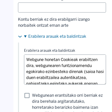
Kontu berriak ez dira erabilgarri izango
norbaitek ontzat eman arte
Erabilera arauak eta baldintzak
Erabilera arauak eta baldintzak
Webgunean erantsitako orri berriak ez
dira berehala argitaratutako,
horretarako berarizko baimena izan