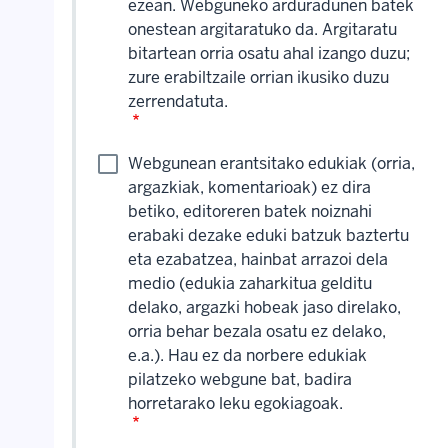
ezean. Webguneko arduradunen batek
onestean argitaratuko da. Argitaratu
bitartean orria osatu ahal izango duzu;
zure erabiltzaile orrian ikusiko duzu
zerrendatuta.
Webgunean erantsitako edukiak (orria,
argazkiak, komentarioak) ez dira
betiko, editoreren batek noiznahi
erabaki dezake eduki batzuk baztertu
eta ezabatzea, hainbat arrazoi dela
medio (edukia zaharkitua gelditu
delako, argazki hobeak jaso direlako,
orria behar bezala osatu ez delako,
e.a.). Hau ez da norbere edukiak
pilatzeko webgune bat, badira
horretarako leku egokiagoak.