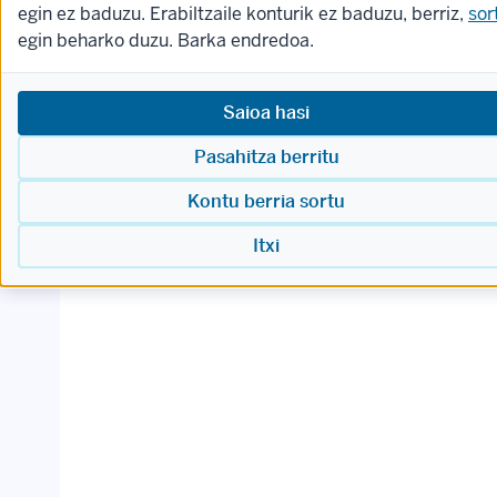
egin ez baduzu. Erabiltzaile konturik ez baduzu, berriz,
sor
egin beharko duzu. Barka endredoa.
Saioa hasi
Pasahitza berritu
Kontu berria sortu
Itxi