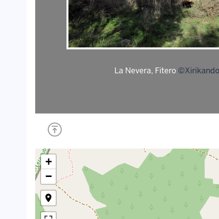
La Nevera, Fitero
©Xirikando
+
−