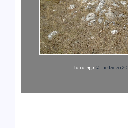
turrullaga
©irundarra (2