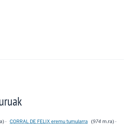
uruak
a) ·
CORRAL DE FELIX eremu tumularra
(
974
m.ra) ·