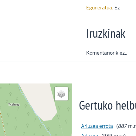
Eguneratua:
Ez
Iruzkinak
Komentariorik ez..
Gertuko helb
Arluzea errota
(
887
m.r
Arluzea
(
989
m.ra) ·