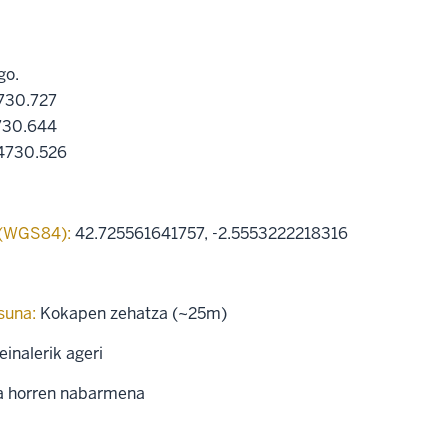
go.
4730.727
4730.644
:4730.526
 (WGS84):
42.725561641757
,
-2.5553222218316
suna:
Kokapen zehatza (~25m)
einalerik ageri
a horren nabarmena