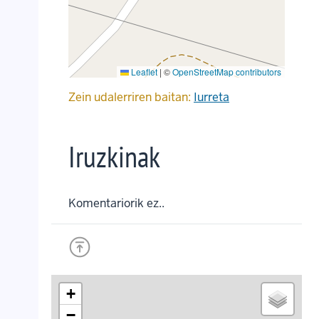
Leaflet
|
©
OpenStreetMap contributors
Zein udalerriren baitan:
Iurreta
Iruzkinak
Komentariorik ez..
+
−