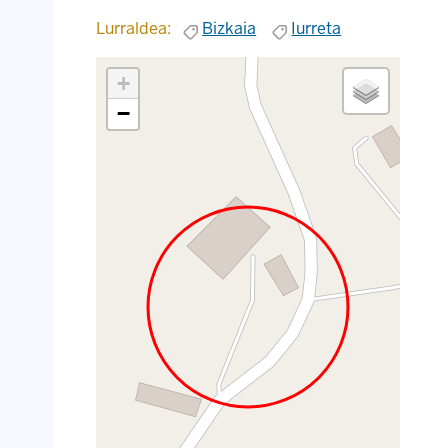
Lurraldea:
Bizkaia
Iurreta
+
−