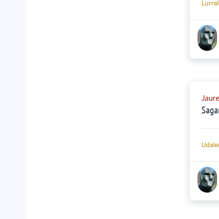
Lurra
Jaure
Saga
Udaler