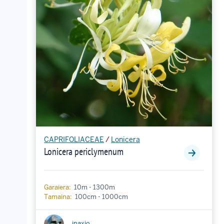
CAPRIFOLIACEAE
/
Lonicera
Lonicera periclymenum
Garaiera:
10m - 1300m
Tamaina:
100cm - 1000cm
inaxio