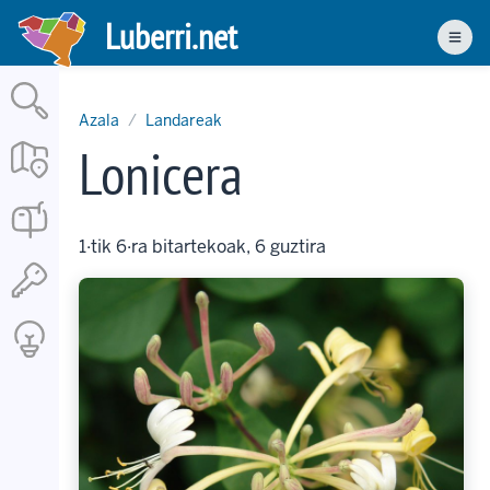
Skip
Luberri.net
to
Men
main
content
Azala
Landareak
Lonicera
1·tik 6·ra bitartekoak, 6 guztira