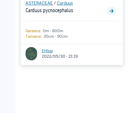
ASTERACEAE
/
Carduus
Carduus pycnocephalus
Garaiera:
0m - 800m
Tamaina:
30cm - 90cm
EHlsgi
2022/05/30 - 21:19