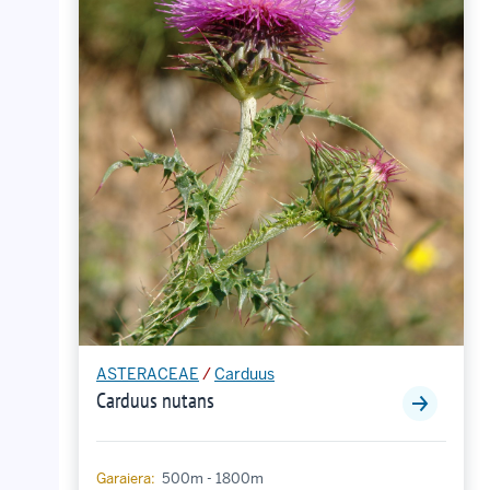
ASTERACEAE
/
Carduus
Carduus nutans
Garaiera:
500m - 1800m