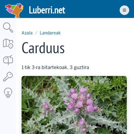
Skip
Luberri.net
to
Men
main
content
Azala
Landareak
Carduus
1·tik 3·ra bitartekoak, 3 guztira