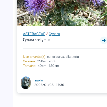
ASTERACEAE
/
Cynara
Cynara scolymus
Izen arrunta (z):
eu: orburua, alkatxofa
Garaiera:
250m - 700m
Tamaina:
40cm - 150cm
inaxio
2006/01/08 - 17:36