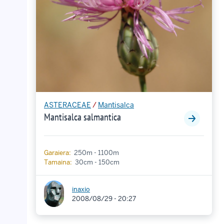
ASTERACEAE
/
Mantisalca
Mantisalca salmantica
Garaiera:
250m - 1100m
Tamaina:
30cm - 150cm
inaxio
2008/08/29 - 20:27