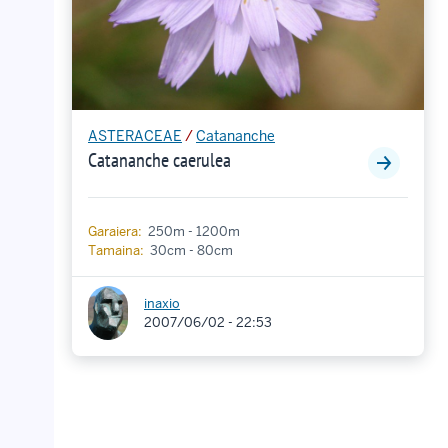
ASTERACEAE
/
Catananche
Catananche caerulea
Garaiera:
250m - 1200m
Tamaina:
30cm - 80cm
inaxio
2007/06/02 - 22:53